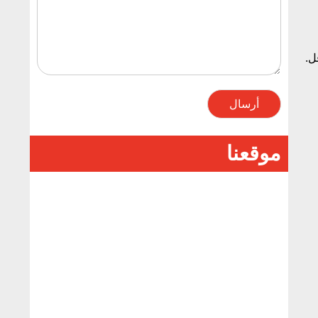
ل.
أرسال
موقعنا