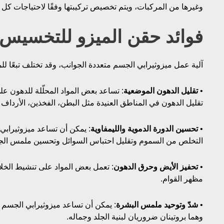
وغيرها من المركبات، ويتم تخصيص تركيبتها وفقًا لاحتياجات كل
فوائد حقن الميزو للتخسيس
آلية عمل ميزوثيرابي الجسم متعددة الجوانب، وقد تختلف تبعًا للم
•
تقليل الدهون الموضعية
: تساعد بعض المواد المحلّلة للدهون عل
تقليل الدهون في المناطق العنيدة مثل البطن، الفخذين، الأرداف 
•
تحسين الدورة الدموية والليمفاوية
: يمكن أن تساعد ميزوثيراب
التخلص من السموم وتقليل احتباس السوائل وتحسين ملمس الجل
•
تحفيز الأيض وحرق الدهون
: تعمل بعض المواد على تنشيط الخلا
مظهر القوام.
•
شدّ وتوحيد ملمس البشرة
: يمكن أن تساعد ميزوثيرابي الجسم ف
وهما بروتينان ضروريان لبنية الجلد وجماله.