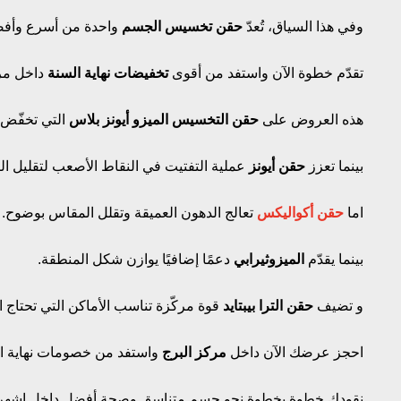
وفي هذا السياق، تُعدّ
حقن تخسيس الجسم
واحدة من أسرع وأفضل
تقدّم خطوة الآن واستفد من أقوى
تخفيضات نهاية السنة
داخل مرك
هذه العروض على
حقن التخسيس الميزو أيونز بلاس
التي تخفّض 
بينما تعزز
حقن أيونز
عملية التفتيت في النقاط الأصعب لتقليل الت
اما
حقن أكواليكس
تعالج الدهون العميقة وتقلل المقاس بوضوح.
بينما يقدّم
الميزوثيرابي
دعمًا إضافيًا يوازن شكل المنطقة.
و تضيف
حقن الترا بيبتايد
قوة مركّزة تناسب الأماكن التي تحتاج ا
احجز عرضك الآن داخل
مركز البرج
واستفد من خصومات نهاية الس
نقودك خطوة بخطوة نحو جسم متناسق وصحة أفضل داخل اشهر