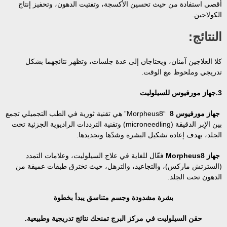
أقصى استفادة من حيث تحسين الأكسجة، وتفتيت الدهون، وتحفيز إنتاج
الكولاجين.
النتائج:
كلا العلاجين آمنان، ويحتاجان إلى عدة جلسات، وتظهر نتائجهما بشكل
تدريجي وملحوظ مع الوقت.
3.جهاز مورفيوس للسيلوليت
جهاز مورفيوس 8
“Morpheus8” هي تقنية ثورية في الطب التجميلي تجمع
بين الإبر الدقيقة (microneedling) وتقنية الترددات الراديوية الجزئية تحت
الجلد، بهدف إعادة تشكيل البشرة وشدّها وتجديدها.
جهاز Morpheus8
فعّال للغاية في علاج السيلوليت، وعلامات التمدد
(السترتش ماركس)، والتجاعيد، والترهل، حيث تخترق طبقات عميقة من
الدهون تحت الجلد.
بشرة مشدودة وجسم متناسق يبدأ بخطوة
حقن السيلوليت في مركز البرج تمنحك نتائج تدريجية وطبيعية.