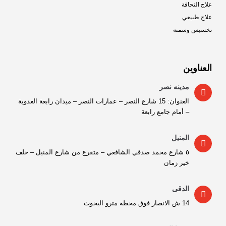
علاج النحافة
علاج طبيعي
تخسيس وسمنة
العناوين
مدينه نصر
العنوان: 15 شارع النصر – عمارات النصر – ميدان رابعة العدوية
– أمام جامع رابعة
المنيل
٥ شارع محمد صدقي الشافعي – متفرع من شارع المنيل – خلف
خير زمان
الدقى
14 ش الانصار فوق محطة مترو البحوث