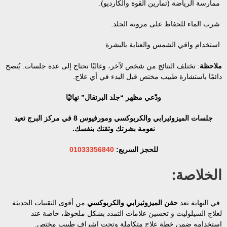
ممارسة الرياضة (تمارين القوة والكارديو).
شرب الماء للحفاظ على مرونة الجلد.
استخدام واقي الشمس والعناية بالبشرة
ملاحظة
: تختلف النتائج من شخص لآخر، وغالبًا تحتاج إلى عدة جلسات. يُنصح
دائمًا باستشارة طبيب مختص قبل البدء في أي علاج.
ودّعي مظهر “جلد البرتقال” نهائيًا
جلسات الميزوثيرابي والكربوكسي ومورفيوس 8 في مركز البرج تعيد
نعومة بشرتك وثقتك بنفسك.
للحجز السريع:
01033356840
الخلاصة:
في النهاية تعد
حقن الميزوثيرابي والكربوكسي
من أقوى التقنيات الحديثة
لعلاج السيلوليت و تحسين علامات التمدد بشكل ملحوظ، خاصة عند
استخدامه ضمن خطة علاج متكاملة وتحت إشراف طبيب مختص.