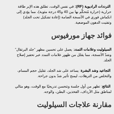
الترددات الراديوية (RF):
في نفس الوقت، تطلق هذه الإبر طاقة
حرارية (حرارة مُتحكَّم بها بين 40 و45 درجة مئوية)، مما يؤدي إلى
انكماش فوري في الأنسجة الضامة (إعادة تشكيل تحت الجلد)
وتفتيت الدهون الموضعية.
فوائد جهاز مورفيوس
السيلوليت وعلامات التمدد
: يعمل على تحسين مظهر “جلد البرتقال”
وشدّ الأنسجة، مما يقلل من ظهور علامات التمدد عبر تحفيز إصلاح
الجلد.
التجاعيد وشد البشرة
: يساعد على شد الجلد، تقليل حجم المسام،
والتخلص من الترهلات، ليمنح تأثير شدّ بدون جراحة.
النتائج
: تظهر من أول جلسة وتتحسن تدريجيًا مع الوقت، وهو مثالي
لمناطق مثل الأرداف، الفخذين، البطن، والوجه.
مقارنة علاجات السيلوليت