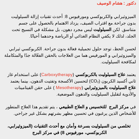
دكتور : هشام الوصيف
الميزوثيرابي والكربوكسي ومورفيوس 8: أحدث تقنيات إزالة السيلوليت
بدون جراحة.مع اقتراب الصيف، يزداد الاهتمام بالحصول على جسم
متناسق. لكن
السيلوليت
ليس مجرد دهون، بل مشكلة في النسيج تحت
الجلد، لذلك لا يكفي النظام الغذائي أو الرياضة وحدهما أحيانًا.
لحسن الحظ، توجد حلول تجميلية فعالة بدون جراحة.
الكربوكسي ثيرابي
والميزوثيرابي و المورفيس هما من العلاجات بالحقن الفعّالة جدًا والمتكاملة
لمكافحة السيلوليت.
يعتمد
علاج السيلوليت بالكربوكسي
(
Carboxytherapy
)
على استخدام غاز
ثاني أكسيد الكربون (CO₂) لتحسين الأكسجة وتفتيت الدهون، بينما يعتمد
علاج السيلوليت بالميزوثيرابي
(
Mesotherapy
) على حقن الفيتامينات
والأدوية لتقليل السيلوليت والدهون الموضعية.
في
مركز البرج للتخسيس و العلاج الطبيعي
، يتم تقديم هذا العلاج المتطور
للأشخاص الذين يرغبون في تحسين مظهر بشرتهم بشكل غير جراحي.
تخلصي من السيلوليت بسرعة وأمان مع أحدث التقنيات (الميزوثيرابي،
الكربوكسي، مورفيوس 8) في مركز البرج