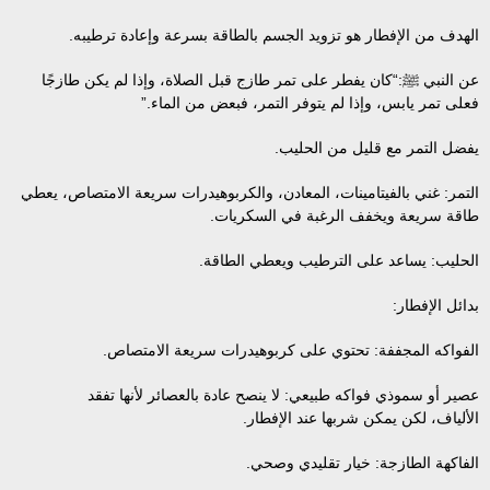
الهدف من الإفطار هو تزويد الجسم بالطاقة بسرعة وإعادة ترطيبه.
عن النبي ﷺ:
“كان يفطر على تمر طازج قبل الصلاة، وإذا لم يكن طازجًا
فعلى تمر يابس، وإذا لم يتوفر التمر، فبعض من الماء.”
يفضل التمر مع قليل من الحليب.
التمر: غني بالفيتامينات، المعادن، والكربوهيدرات سريعة الامتصاص، يعطي
طاقة سريعة ويخفف الرغبة في السكريات.
الحليب: يساعد على الترطيب ويعطي الطاقة.
بدائل الإفطار:
الفواكه المجففة: تحتوي على كربوهيدرات سريعة الامتصاص.
عصير أو سموذي فواكه طبيعي: لا ينصح عادة بالعصائر لأنها تفقد
الألياف، لكن يمكن شربها عند الإفطار.
الفاكهة الطازجة: خيار تقليدي وصحي.