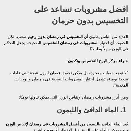
افضل مشروبات تساعد على
التخسيس بدون حرمان
العديد من الناس يظنون أن
التخسيس في رمضان بدون رجيم
صعب، لكن
الحقيقة أن اختيار
المشروبات في رمضان للتخسيس
الصحيحة يجعل التحكم
في الوزن سهلاً وطبيعيًا.
خبراء مركز البرج للتخسيس يؤكدون:
“لا توجد حميات معجزة، بل يمكن تحقيق فقدان الوزن نتيجة تبني عادات
صحية يومية، تشمل اختيار المشروبات الصحية في رمضان والوجبات
المغذية”.
ومن أبرز مشروبات رمضان لإنقاص الوزن التي يمكن تناولها يوميًا:
1. الماء الدافئ والليمون
يُعد الماء الدافئ بالليمون من أفضل
المشروبات في رمضان لإنقاص الوزن
،
حيث يمكن تناوله على الريق قبل الإفطار أو بعده مباشرة.