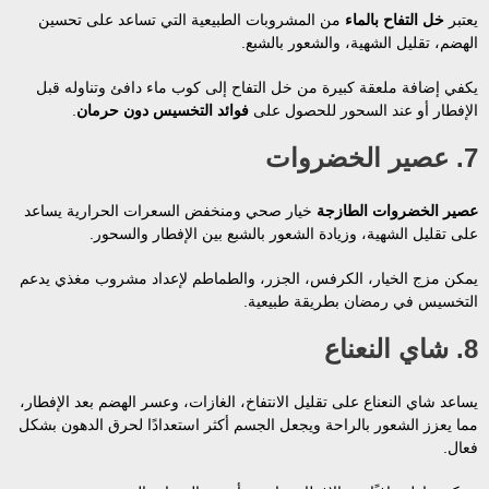
يعتبر
خل التفاح بالماء
من المشروبات الطبيعية التي تساعد على تحسين
الهضم، تقليل الشهية، والشعور بالشبع.
يكفي إضافة ملعقة كبيرة من خل التفاح إلى كوب ماء دافئ وتناوله قبل
الإفطار أو عند السحور للحصول على
فوائد التخسيس دون حرمان
.
7. عصير الخضروات
عصير الخضروات الطازجة
خيار صحي ومنخفض السعرات الحرارية يساعد
على تقليل الشهية، وزيادة الشعور بالشبع بين الإفطار والسحور.
يمكن مزج الخيار، الكرفس، الجزر، والطماطم لإعداد مشروب مغذي يدعم
التخسيس في رمضان بطريقة طبيعية.
8. شاي النعناع
يساعد شاي النعناع على تقليل الانتفاخ، الغازات، وعسر الهضم بعد الإفطار،
مما يعزز الشعور بالراحة ويجعل الجسم أكثر استعدادًا لحرق الدهون بشكل
فعال.