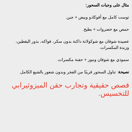
مثال على وجبات السحور:
توست كامل مع أفوكادو وبيض + جبن.
حمص مع خضروات + بطيخ.
عصيدة شوفان مع شوكولاتة داكنة بدون سكر، فواكه، بذور اليقطين،
وزبدة المكسرات.
سموذي مع شوفان وموز + حفنة مكسرات.
نصيحة
: تناول السحور قريبًا من الفجر وبدون شعور بالشبع الكامل.
قصص حقيقية وتجارب حقن الميزوثيرابي
للتخسيس.