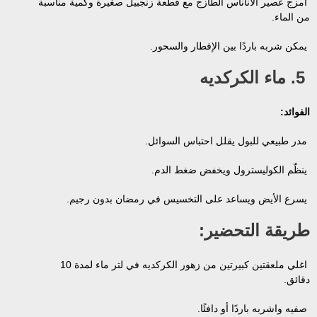
امزج عصير الأناناس الطازج مع قطعة زنجبيل صغيرة وكمية مناسبة
من الماء.
يمكن شربه باردًا بين الإفطار والسحور.
5. ماء الكركديه
الفوائد:
مدر طبيعي للبول يقلل احتباس السوائل.
ينظّم الكوليسترول ويخفض ضغط الدم.
يسرع الأيض ويساعد على التخسيس في رمضان بدون رجيم.
طريقة التحضير:
اغلي ملعقتين كبيرتين من زهور الكركديه في لتر ماء لمدة 10
دقائق.
صفيه واشربه باردًا أو دافئًا.