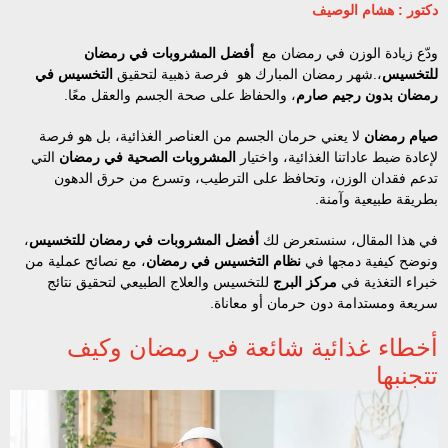
دكتور : هشام الوصيف
ودّع زيادة الوزن في رمضان مع
أفضل المشروبات في رمضان
للتخسيس
،.شهر رمضان المبارك هو فرصة ذهبية لتحقيق
التخسيس في
رمضان بدون رجيم صارم
، والحفاظ على صحة الجسم والعقل معًا.
صيام رمضان
لا يعني حرمان الجسم من العناصر الغذائية، بل هو فرصة
لإعادة ضبط عاداتنا الغذائية، واختيار
المشروبات الصحية في رمضان
التي
تدعم فقدان الوزن، وتحافظ على الترطيب، وتسرع من حرق الدهون
بطريقة طبيعية وآمنة.
في هذا المقال، سنستعرض لك
أفضل المشروبات في رمضان للتخسيس
،
ونوضح كيفية دمجها في
نظام التخسيس في رمضان
، مع نصائح عملية من
خبراء التغذية في
مركز البرج
للتخسيس والعلاج الطبيعي لتحقيق نتائج
سريعة ومستدامة دون حرمان أو معاناة.
أخطاء غذائية شائعة في رمضان وكيف
تتجنبها