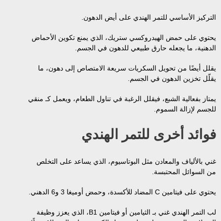
التركيز الأساسي للتمر الهندي على أيض الدهون.
يحتوي على حمض الهيدروكسي ستريك، الذي يمنع تكوين الأحماض
الدهنية، ما يجعله حارق طبيعي للدهون في الجسم.
يقلل أيضًا من تحويل السكريات سريعة الامتصاص إلى دهون، ما
يقلّل تخزين الدهون في الجسم.
يمتاز بفعالية الشبع، فيقلل الرغبة في تناول الطعام، ويعمل كـ منقي
للجسم لإزالة السموم.
فوائد أخرى للتمر الهندي
غني بالألياف والمعادن مثل البوتاسيوم، الذي يساعد على التخلص
من السوائل المحتبسة.
يحتوي على فيتامين C المضاد للأكسدة، وحمض أوميغا 3 و6 الدهني.
لب التمر الهندي غني بـ الثيامين أو فيتامين B1، الذي يعزز وظيفة