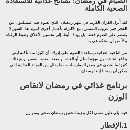
الصيام في رمضان: نصائح غذائية للاستفادة
الصحية الكاملة
لقد أُنزل القرآن الكريم في شهر رمضان، الذي يصوم فيه المسلمون من
الفجر حتى غروب الشمس، مع الالتزام بأعمال أخرى كثيرة. هذا الشهر لا
يقتصر على الصوم فقط، بل يهدف أيضًا إلى تحسين الأخلاق وضبط الرغبات
بدلاً من أن تتحكم هي بنا.
من الناحية الغذائية، يساعدنا الصوم على إدراك أن كثيرًا مما نأكله ليس
بدافع الحاجة، بل نتيجة الملل أو العادة أو ضعف ضبط النفس. ومع ذلك،
كثيرًا ما نخطئ في بعض الممارسات، مما يقلل من الفوائد الغذائية التي
يمكن أن يمنحنا إياها رمضان.
برنامج غذائي في رمضان لانقاص
الوزن
فيما يلي دليل عملي لكل وجبة لتحقيق رمضان صحي ومتوازن:
1.الإفطار