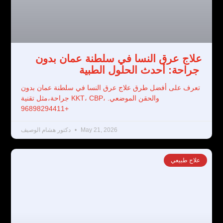
علاج عرق النسا في سلطنة عمان بدون
جراحة: أحدث الحلول الطبية
تعرف على أفضل طرق علاج عرق النسا في سلطنة عمان بدون
جراحة،مثل تقنية KKT، CBP، والحقن الموضعي.
+96898294411
May 21, 2026
دكتور هشام الوصيف
علاج طبيعي