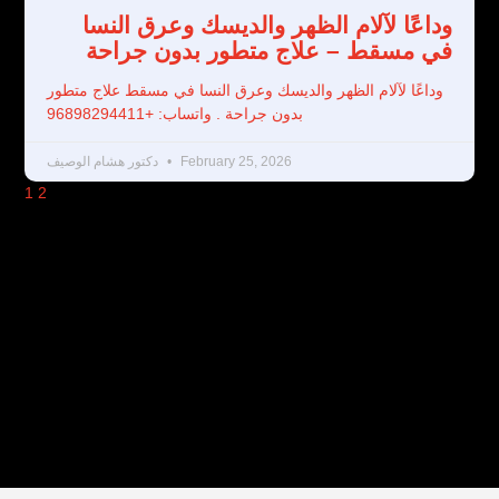
وداعًا لآلام الظهر والديسك وعرق النسا
في مسقط – علاج متطور بدون جراحة
وداعًا لآلام الظهر والديسك وعرق النسا في مسقط علاج متطور
بدون جراحة . واتساب: +96898294411
February 25, 2026
دكتور هشام الوصيف
1
2