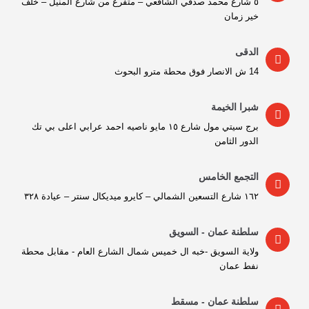
٥ شارع محمد صدقي الشافعي – متفرع من شارع المنيل – خلف
خير زمان
الدقى
14 ش الانصار فوق محطة مترو البحوث
شبرا الخيمة
برج سيتي مول شارع ١٥ مايو ناصيه احمد عرابي اعلى بي تك
الدور الثامن
التجمع الخامس
١٦٢ شارع التسعين الشمالي – كايرو ميديكال سنتر – عيادة ٣٢٨
سلطنة عمان - السويق
ولاية السويق -خبه ال خميس شمال الشارع العام - مقابل محطة
نفط عمان
سلطنة عمان - مسقط